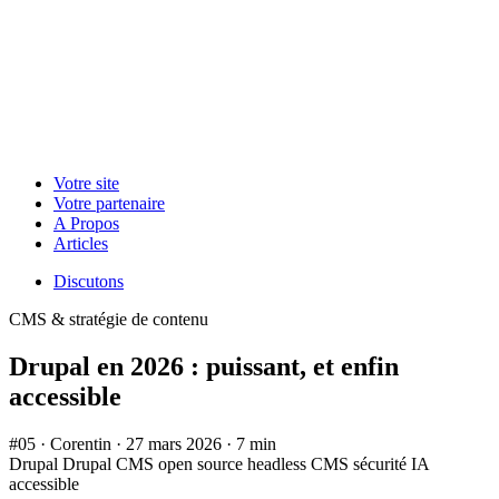
Mobile Main navigation
Votre site
Votre partenaire
A Propos
Articles
Mobile Contacts
Discutons
CMS & stratégie de contenu
Drupal en 2026 : puissant, et enfin
accessible
#05
·
Corentin
·
27 mars 2026
·
7 min
Drupal
Drupal CMS
open source
headless CMS
sécurité
IA
accessible