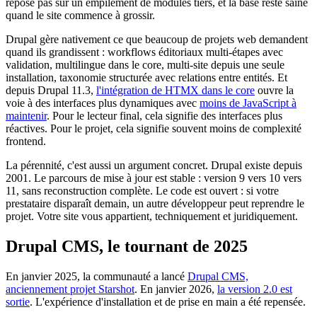
repose pas sur un empilement de modules tiers, et la base reste saine
quand le site commence à grossir.
Drupal gère nativement ce que beaucoup de projets web demandent
quand ils grandissent : workflows éditoriaux multi-étapes avec
validation, multilingue dans le core, multi-site depuis une seule
installation, taxonomie structurée avec relations entre entités. Et
depuis Drupal 11.3,
l'intégration de HTMX dans le core
ouvre la
voie à des interfaces plus dynamiques avec
moins de JavaScript à
maintenir
. Pour le lecteur final, cela signifie des interfaces plus
réactives. Pour le projet, cela signifie souvent moins de complexité
frontend.
La pérennité, c'est aussi un argument concret. Drupal existe depuis
2001. Le parcours de mise à jour est stable : version 9 vers 10 vers
11, sans reconstruction complète. Le code est ouvert : si votre
prestataire disparaît demain, un autre développeur peut reprendre le
projet. Votre site vous appartient, techniquement et juridiquement.
Drupal CMS, le tournant de 2025
En janvier 2025, la communauté a lancé
Drupal CMS,
anciennement projet Starshot
. En janvier 2026,
la version 2.0 est
sortie
. L'expérience d'installation et de prise en main a été repensée.