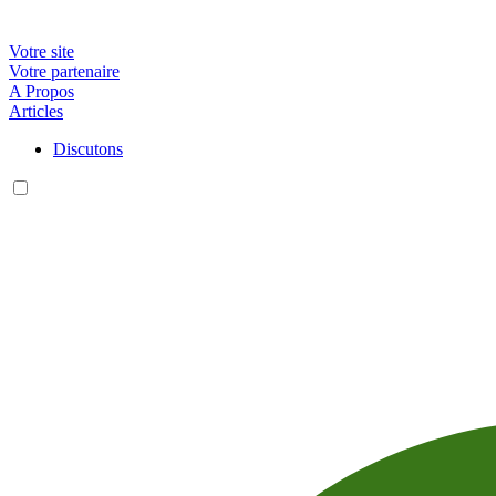
Main navigation
Votre site
Votre partenaire
A Propos
Articles
Contacts
Discutons