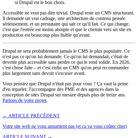
si Drupal est le bon choix.
Accessible ne veut pas dire trivial. Drupal reste un CMS structurant.
Il demande un vrai cadrage, une architecture de contenu pensée
sérieusement, et un prestataire qui sait ce qu'il fait. Ce qui change,
c'est que l'entrée est moins abrupte et que le chemin vers un site en
production est beaucoup plus lisible qu'avant.
Drupal ne sera probablement jamais le CMS le plus populaire. Ce
n'est pas ce qu'on lui demande. Ce qu'on lui demandait, c'était de
devenir plus accessible sans perdre ce qui le rend solide. En 2026,
c'est chose faite – et c'est enfin un CMS qu'on peut recommander
plus largement sans devoir s'excuser avant.
Vous pensiez que Drupal n'était pas pour vous ? Ça vaut la peine
d'en reparler. J'accompagne des PME et des agences dans la
conception de sites Drupal sur mesure depuis plus de treize ans.
Parlons de votre projet
.
←
ARTICLE PRÉCÉDENT
Votre site web ne vous appartient pas (et ça va vous coûter cher)
ARTICLE SUIVANT
→